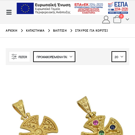
0
ΑΡΧΙΚΉ
ΚΑΤΆΣΤΗΜΑ
ΒΆΠΤΙΣΗ
ΣΤΑΥΡΌΣ ΓΙΑ ΚΟΡΊΤΣΙ
FILTER