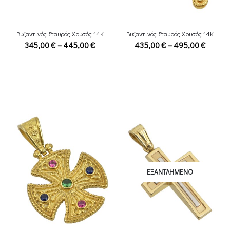
Βυζαντινός Σταυρός Χρυσός 14Κ
Βυζαντινός Σταυρός Χρυσός 14Κ
Price
Price
345,00
€
–
445,00
€
435,00
€
–
495,00
€
range:
range:
345,00 €
435,00
through
throug
445,00 €
495,00
ΕΞΑΝΤΛΗΜΈΝΟ