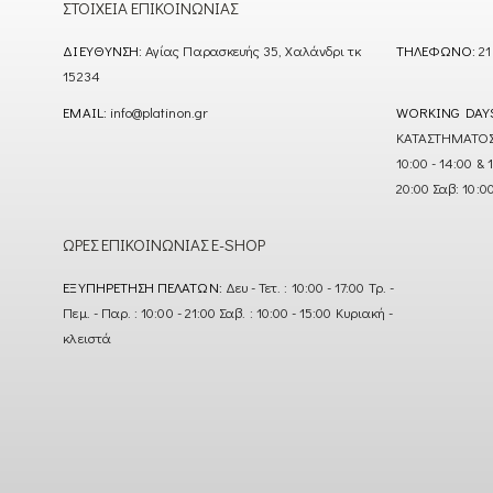
ΣΤΟΙΧΕΊΑ ΕΠΙΚΟΙΝΩΝΊΑΣ
ΔΙΕΎΘΥΝΣΗ:
Αγίας Παρασκευής 35, Χαλάνδρι τκ
ΤΗΛΈΦΩΝΟ:
21
15234
EMAIL:
info@platinon.gr
WORKING DAY
ΚΑΤΑΣΤΗΜΑΤΟΣ : Δ
10:00 - 14:00 & 
20:00 Σαβ: 10:0
ΏΡΕΣ ΕΠΙΚΟΙΝΩΝΊΑΣ E-SHOP
ΕΞΥΠΗΡΈΤΗΣΗ ΠΕΛΑΤΏΝ:
Δευ - Τετ. : 10:00 - 17:00 Τρ. -
Πεμ. - Παρ. : 10:00 - 21:00 Σαβ. : 10:00 - 15:00 Κυριακή -
κλειστά