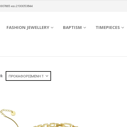
0307665
και
2130053844
FASHION JEWELLERY
BAPTISM
TIMEPIECES
Η: