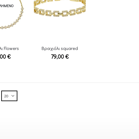
ΤΛΗΜΈΝΟ
ι Flowers
Βραχιόλι squared
,00
€
79,00
€