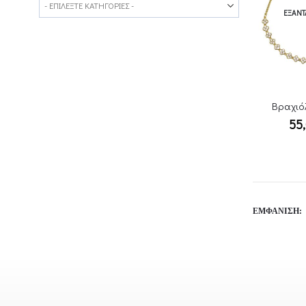
ΕΞΑΝ
Βραχιόλ
55
ΕΜΦΆΝΙΣΗ: