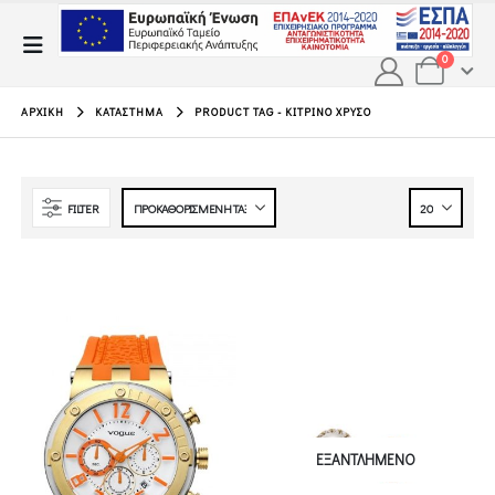
0
ΑΡΧΙΚΉ
ΚΑΤΆΣΤΗΜΑ
PRODUCT TAG -
ΚΊΤΡΙΝΟ ΧΡΥΣΌ
FILTER
ΕΞΑΝΤΛΗΜΈΝΟ