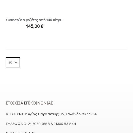
Σκουλαρίκια ροζέτες από 14Κ κίτρινο χρυσο με zirconia
145,00
€
ΣΤΟΙΧΕΊΑ ΕΠΙΚΟΙΝΩΝΊΑΣ
ΔΙΕΎΘΥΝΣΗ:
Αγίας Παρασκευής 35, Χαλάνδρι τκ 15234
ΤΗΛΈΦΩΝΟ:
21 3030 7665 & 21300 53 844