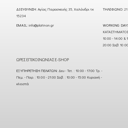
ΔΙΕΎΘΥΝΣΗ:
Αγίας Παρασκευής 35, Χαλάνδρι τκ
ΤΗΛΈΦΩΝΟ:
21
15234
EMAIL:
info@platinon.gr
WORKING DAY
ΚΑΤΑΣΤΗΜΑΤΟΣ : Δ
10:00 - 14:00 & 
20:00 Σαβ: 10:0
ΏΡΕΣ ΕΠΙΚΟΙΝΩΝΊΑΣ E-SHOP
ΕΞΥΠΗΡΈΤΗΣΗ ΠΕΛΑΤΏΝ:
Δευ - Τετ. : 10:00 - 17:00 Τρ. -
Πεμ. - Παρ. : 10:00 - 21:00 Σαβ. : 10:00 - 15:00 Κυριακή -
κλειστά