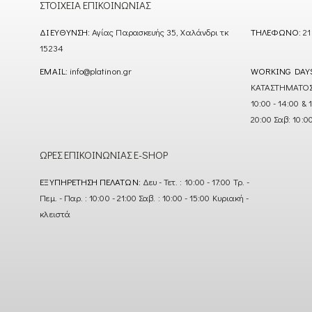
ΣΤΟΙΧΕΊΑ ΕΠΙΚΟΙΝΩΝΊΑΣ
ΔΙΕΎΘΥΝΣΗ:
Αγίας Παρασκευής 35, Χαλάνδρι τκ
ΤΗΛΈΦΩΝΟ:
21
15234
EMAIL:
info@platinon.gr
WORKING DAY
ΚΑΤΑΣΤΗΜΑΤΟΣ : Δ
10:00 - 14:00 & 
20:00 Σαβ: 10:0
ΏΡΕΣ ΕΠΙΚΟΙΝΩΝΊΑΣ E-SHOP
ΕΞΥΠΗΡΈΤΗΣΗ ΠΕΛΑΤΏΝ:
Δευ - Τετ. : 10:00 - 17:00 Τρ. -
Πεμ. - Παρ. : 10:00 - 21:00 Σαβ. : 10:00 - 15:00 Κυριακή -
κλειστά