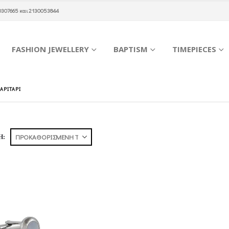
0307665
και
2130053844
FASHION JEWELLERY
BAPTISM
TIMEPIECES
ΑΡΙΤΆΡΙ
Η: