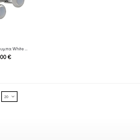
Μανικετόκουμπα White Glass
,00
€