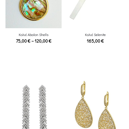
Κολιέ Abalon Shells
Κολιέ Selenite
Price
75,00
€
–
120,00
€
165,00
€
range:
75,00 €
through
120,00 €