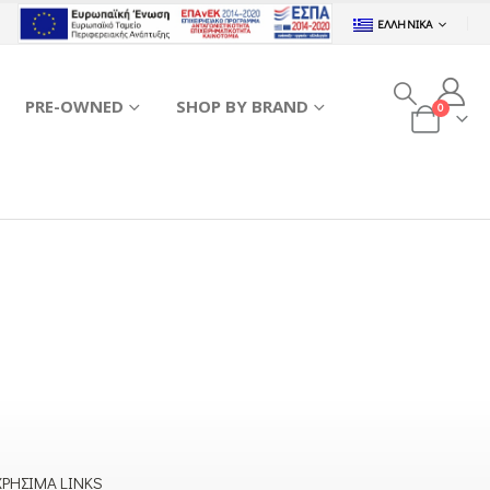
ΕΛΛΗΝΙΚΆ
PRE-OWNED
SHOP BY BRAND
0
ΧΡΉΣΙΜΑ LINKS