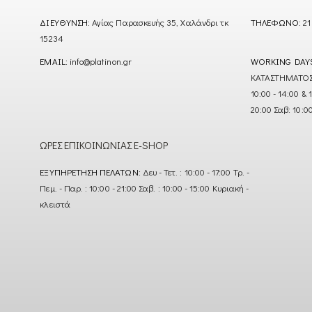
ΔΙΕΎΘΥΝΣΗ:
Αγίας Παρασκευής 35, Χαλάνδρι τκ
ΤΗΛΈΦΩΝΟ:
21
15234
EMAIL:
info@platinon.gr
WORKING DAY
ΚΑΤΑΣΤΗΜΑΤΟΣ : Δ
10:00 - 14:00 & 
20:00 Σαβ: 10:0
ΏΡΕΣ ΕΠΙΚΟΙΝΩΝΊΑΣ E-SHOP
ΕΞΥΠΗΡΈΤΗΣΗ ΠΕΛΑΤΏΝ:
Δευ - Τετ. : 10:00 - 17:00 Τρ. -
Πεμ. - Παρ. : 10:00 - 21:00 Σαβ. : 10:00 - 15:00 Κυριακή -
κλειστά