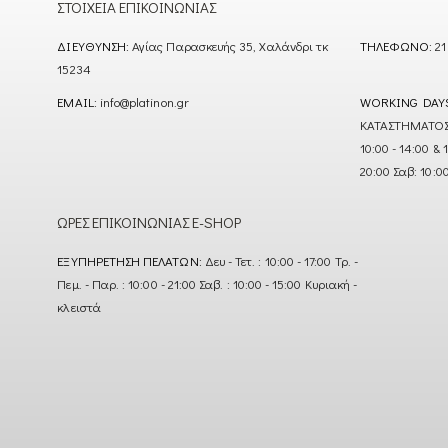
ΣΤΟΙΧΕΊΑ ΕΠΙΚΟΙΝΩΝΊΑΣ
ΔΙΕΎΘΥΝΣΗ:
Αγίας Παρασκευής 35, Χαλάνδρι τκ
ΤΗΛΈΦΩΝΟ:
21
15234
EMAIL:
info@platinon.gr
WORKING DAY
ΚΑΤΑΣΤΗΜΑΤΟΣ : Δ
10:00 - 14:00 & 
20:00 Σαβ: 10:0
ΏΡΕΣ ΕΠΙΚΟΙΝΩΝΊΑΣ E-SHOP
ΕΞΥΠΗΡΈΤΗΣΗ ΠΕΛΑΤΏΝ:
Δευ - Τετ. : 10:00 - 17:00 Τρ. -
Πεμ. - Παρ. : 10:00 - 21:00 Σαβ. : 10:00 - 15:00 Κυριακή -
κλειστά