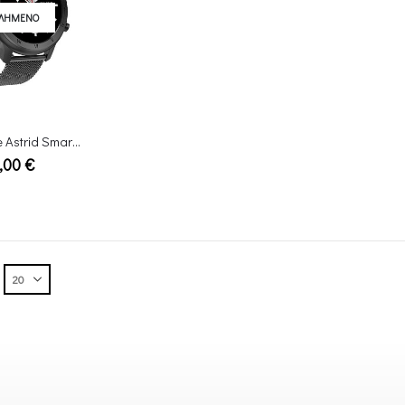
ΤΛΗΜΈΝΟ
Ρολόι Vogue Astrid Smartwatch Stainless Χάλυβα Μαύρο Mesh Bracelet
,00
€