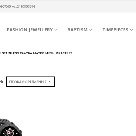
0307665
και
2130053844
FASHION JEWELLERY
BAPTISM
TIMEPIECES
 STAINLESS ΧΆΛΥΒΑ ΜΑΎΡΟ MESH BRACELET
Η: