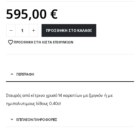
74
595,00
€
ΠΡΟΣΘΉΚΗ ΣΤΟ ΚΑΛΆΘΙ
ΠΡΟΣΘΉΚΗ ΣΤΗ ΛΊΣΤΑ ΕΠΙΘΥΜΙΏΝ
ΠΕΡΙΓΡΑΦΉ
Σταυρός από κίτρινο χρυσό 14 καρατίων με ζιργκόν ή με
ημιπολυτιμους λίθους 0,40ct
ΕΠΙΠΛΈΟΝ ΠΛΗΡΟΦΟΡΊΕΣ