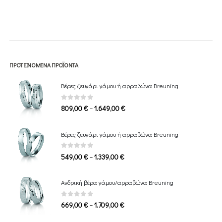
ΠΡΟΤΕΙΝΌΜΕΝΑ ΠΡΟΪΌΝΤΑ
Βέρες ζευγάρι γάμου ή αρραβώνα Breuning
0
out of 5
Price
–
809,00
€
1.649,00
€
range:
809,00 €
Βέρες ζευγάρι γάμου ή αρραβώνα Breuning
through
1.649,00 €
0
out of 5
Price
–
549,00
€
1.339,00
€
range:
549,00 €
Ανδρική βέρα γάμου/αρραβώνα Breuning
through
1.339,00 €
0
out of 5
Price
–
669,00
€
1.709,00
€
range: