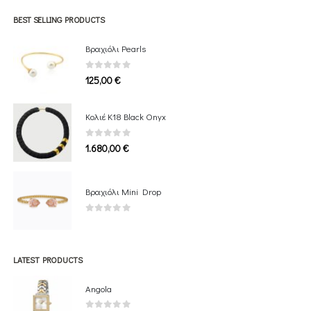
669,00 €
through
BEST SELLING PRODUCTS
1.709,00 €
Βραχιόλι Pearls
0
out of 5
125,00
€
Κολιέ Κ18 Black Onyx
0
out of 5
1.680,00
€
Βραχιόλι Mini Drop
0
out of 5
LATEST PRODUCTS
Angola