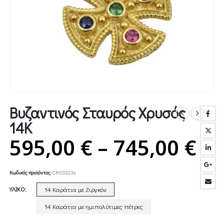
Βυζαντινός Σταυρός Χρυσός
14Κ
Pr
595,00
€
–
745,00
€
ra
Κωδικός προϊόντος:
CROSS23s
59
ΥΛΙΚΌ
14 Καράτια με Ζιργκόν
th
14 Καράτια με ημιπολύτιμες πέτρες