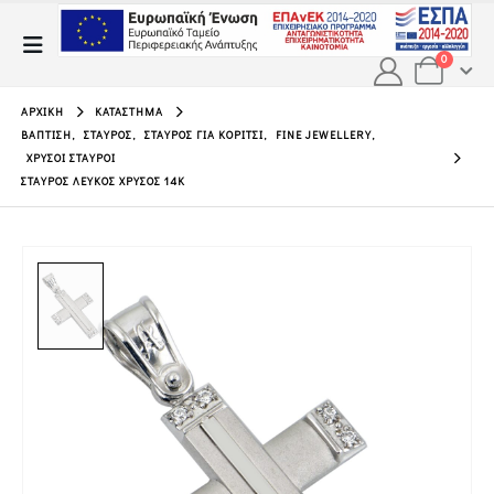
0
ΑΡΧΙΚΉ
ΚΑΤΆΣΤΗΜΑ
ΒΆΠΤΙΣΗ
,
ΣΤΑΥΡΌΣ
,
ΣΤΑΥΡΌΣ ΓΙΑ ΚΟΡΊΤΣΙ
,
FINE JEWELLERY
,
ΧΡΥΣΟΊ ΣΤΑΥΡΟΊ
ΣΤΑΥΡΌΣ ΛΕΥΚΌΣ ΧΡΥΣΌΣ 14Κ