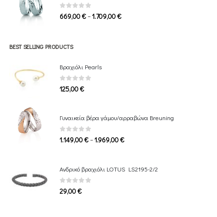
1.339,00 €
0
out of 5
Price
–
669,00
€
1.709,00
€
range:
669,00 €
through
BEST SELLING PRODUCTS
1.709,00 €
Βραχιόλι Pearls
0
out of 5
125,00
€
Γυναικεία βέρα γάμου/αρραβώνα Breuning
0
out of 5
Price
–
1.149,00
€
1.969,00
€
range:
1.149,00 €
Ανδρικό βραχιόλι LOTUS LS2195-2/2
through
1.969,00 €
0
out of 5
29,00
€