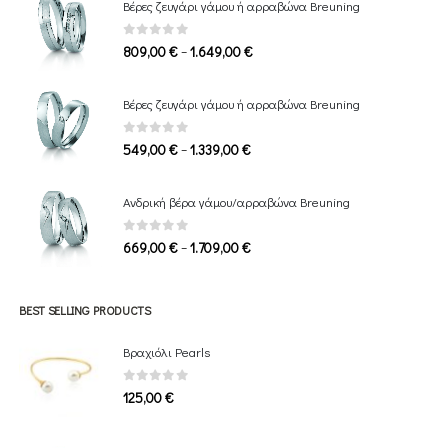
Βέρες ζευγάρι γάμου ή αρραβώνα Breuning
0
out of 5
Price
–
809,00
€
1.649,00
€
range:
809,00 €
Βέρες ζευγάρι γάμου ή αρραβώνα Breuning
through
1.649,00 €
0
out of 5
Price
–
549,00
€
1.339,00
€
range:
549,00 €
Ανδρική βέρα γάμου/αρραβώνα Breuning
through
1.339,00 €
0
out of 5
Price
–
669,00
€
1.709,00
€
range:
669,00 €
through
BEST SELLING PRODUCTS
1.709,00 €
Βραχιόλι Pearls
0
out of 5
125,00
€