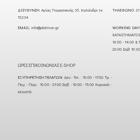
ΔΙΕΎΘΥΝΣΗ:
Αγίας Παρασκευής 35, Χαλάνδρι τκ
ΤΗΛΈΦΩΝΟ:
21
15234
EMAIL:
info@platinon.gr
WORKING DAY
ΚΑΤΑΣΤΗΜΑΤΟΣ : Δ
10:00 - 14:00 & 
20:00 Σαβ: 10:0
ΏΡΕΣ ΕΠΙΚΟΙΝΩΝΊΑΣ E-SHOP
ΕΞΥΠΗΡΈΤΗΣΗ ΠΕΛΑΤΏΝ:
Δευ - Τετ. : 10:00 - 17:00 Τρ. -
Πεμ. - Παρ. : 10:00 - 21:00 Σαβ. : 10:00 - 15:00 Κυριακή -
κλειστά