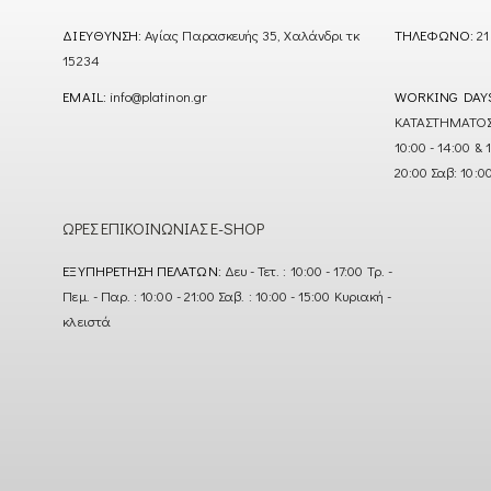
ΔΙΕΎΘΥΝΣΗ:
Αγίας Παρασκευής 35, Χαλάνδρι τκ
ΤΗΛΈΦΩΝΟ:
21
15234
EMAIL:
info@platinon.gr
WORKING DAY
ΚΑΤΑΣΤΗΜΑΤΟΣ : Δ
10:00 - 14:00 & 
20:00 Σαβ: 10:0
ΏΡΕΣ ΕΠΙΚΟΙΝΩΝΊΑΣ E-SHOP
ΕΞΥΠΗΡΈΤΗΣΗ ΠΕΛΑΤΏΝ:
Δευ - Τετ. : 10:00 - 17:00 Τρ. -
Πεμ. - Παρ. : 10:00 - 21:00 Σαβ. : 10:00 - 15:00 Κυριακή -
κλειστά